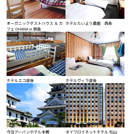
オーガニックゲストハウス ＆ カ
ホテルたいよう農園 西条
フェ OHANA in 御島
ホテルエコ道後
ホテルヴィラ道後
今治アーバンホテル本館
ダイワロイネットホテル 松山